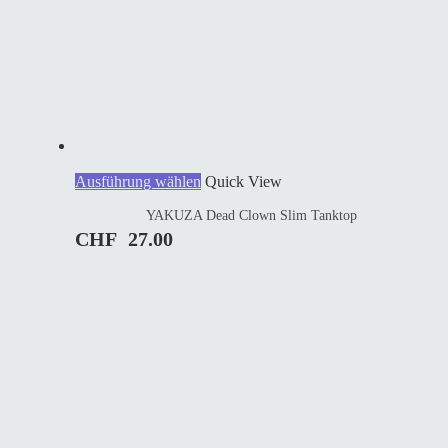
Dieses
Ausführung wählen
Quick View
Produkt
YAKUZA Dead Clown Slim Tanktop
weist
mehrere
CHF
27.00
Varianten
auf.
Die
Optionen
können
auf
der
Produktseite
gewählt
werden