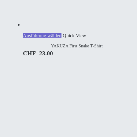
Dieses
Ausführung wählen
Quick View
Produkt
YAKUZA First Snake T-Shirt
weist
mehrere
CHF
23.00
Varianten
auf.
Die
Optionen
können
auf
der
Produktseite
gewählt
werden