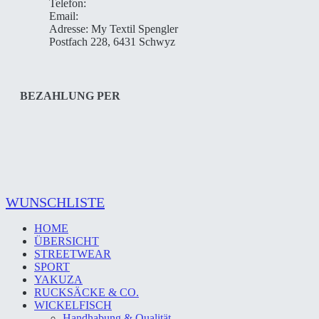
Telefon:
+41 41 811 44 22
Email:
info@orka-store.ch
Adresse: My Textil Spengler
Postfach 228, 6431 Schwyz
BEZAHLUNG PER
Close
WUNSCHLISTE
Menu
HOME
ÜBERSICHT
STREETWEAR
SPORT
YAKUZA
RUCKSÄCKE & CO.
WICKELFISCH
Handhabung & Qualität