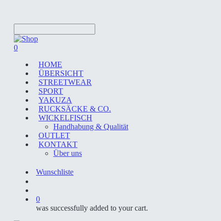
Skip
to
main
content
Close
Search
search
account
0
Menu
HOME
ÜBERSICHT
STREETWEAR
SPORT
YAKUZA
RUCKSÄCKE & CO.
WICKELFISCH
Handhabung & Qualität
OUTLET
KONTAKT
Über uns
Wunschliste
search
account
0
was successfully added to your cart.