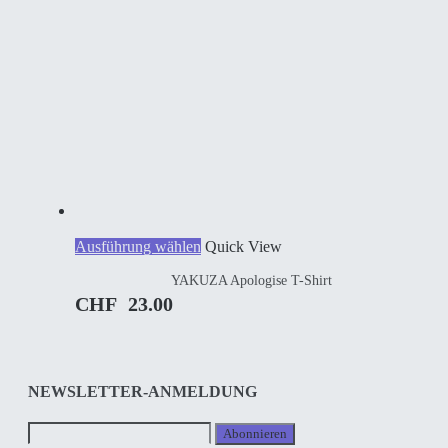
Dieses
Ausführung wählen
Quick View
Produkt
YAKUZA Apologise T-Shirt
weist
mehrere
CHF
23.00
Varianten
auf.
Die
Optionen
können
NEWSLETTER-ANMELDUNG
auf
der
Produktseite