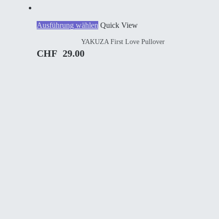
Dieses
Ausführung wählen
Quick View
Produkt
YAKUZA First Love Pullover
weist
mehrere
CHF
29.00
Varianten
auf.
Die
Optionen
können
auf
der
Produktseite
gewählt
werden