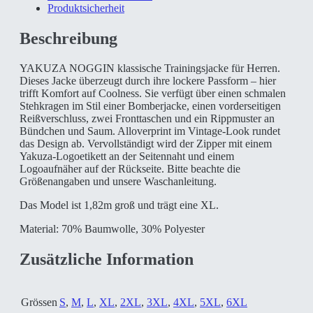
Produktsicherheit
Beschreibung
YAKUZA NOGGIN klassische Trainingsjacke für Herren.
Dieses Jacke überzeugt durch ihre lockere Passform – hier
trifft Komfort auf Coolness. Sie verfügt über einen schmalen
Stehkragen im Stil einer Bomberjacke, einen vorderseitigen
Reißverschluss, zwei Fronttaschen und ein Rippmuster an
Bündchen und Saum. Alloverprint im Vintage-Look rundet
das Design ab. Vervollständigt wird der Zipper mit einem
Yakuza-Logoetikett an der Seitennaht und einem
Logoaufnäher auf der Rückseite. Bitte beachte die
Größenangaben und unsere Waschanleitung.
Das Model ist 1,82m groß und trägt eine XL.
Material: 70% Baumwolle, 30% Polyester
Zusätzliche Information
Grössen
S
,
M
,
L
,
XL
,
2XL
,
3XL
,
4XL
,
5XL
,
6XL